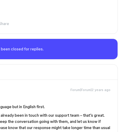
Share
 been closed for replies.
Forum|Forum|2 years ago
uage but in English first.
 already been in touch with our support team – that’s great.
keep the conversation going with them, and let us know if
lease know that our response might take longer time than usual