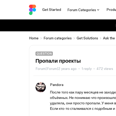
Get Started
Produ
Forum Categories
Home
Forum categories
Get Solutions
Ask the
QUESTION
Пропали проекты
Forum|Forum|2 years ago
1 reply
472 views
Pandora
После того как пару месяцев не заход
объёмных. Не понимаю что произошло и
удаляла, они просто пропали. У меня в
Если кто-то сталкивался с подобным и 