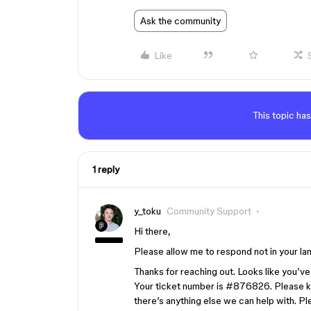
Ask the community
Like
This topic has
1 reply
y_toku
Community Support
Hi there,
Please allow me to respond not in your lang
Thanks for reaching out. Looks like you’ve
Your ticket number is
#876826
. Please 
there’s anything else we can help with. P