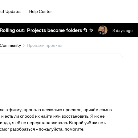
ct Updates
Help Center
Rolling out: Projects become folders 📂 ✨
3 days ago
 Community
Пропали проекты
ила в фигму, пропало несколько проектов, причём самых
 есть ли способ их найти или восстановить. Я их не
инда, я её не переустанавливала. Второй учётки нет.
смог разобраться - пожалуйста, помогите.