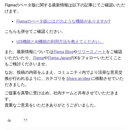
Figmaのベータ版に関する最新情報は以下の記事にてご確認いただ
けます。
Figmaのベータ版にはどのような機能がありますか?
こちらも併せてご確認ください。
UI3機能とAI機能の利用方法を教えてください。
また、最新情報については
Figma Blog
や
リリースノート
をご確認
いただいたり、
Figma
や
Figma Japan
のXをフォローいただくこと
もご検討くださいませ。
なお、投稿の内容をふまえ、コミュニティ内でより活発な意見交
換が行われるように、カテゴリを
Share an idea
に移動させていた
だきました。
ご提案を真摯に受け止め、社内チームと共有させていただきま
す。
貴重なご意見をいただきありがとうございました。