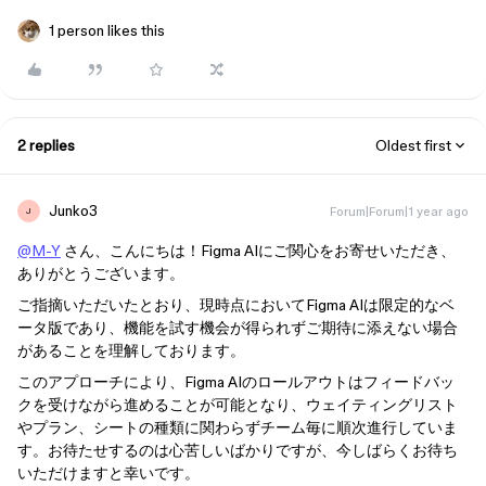
1 person likes this
2 replies
Oldest first
Junko3
Forum|Forum|1 year ago
J
@M-Y
さん、こんにちは！Figma AIにご関心をお寄せいただき、
ありがとうございます。
ご指摘いただいたとおり、現時点においてFigma AIは限定的なベ
ータ版であり、機能を試す機会が得られずご期待に添えない場合
があることを理解しております。
このアプローチにより、Figma AIのロールアウトはフィードバッ
クを受けながら進めることが可能となり、ウェイティングリスト
やプラン、シートの種類に関わらずチーム毎に順次進行していま
す。お待たせするのは心苦しいばかりですが、今しばらくお待ち
いただけますと幸いです。