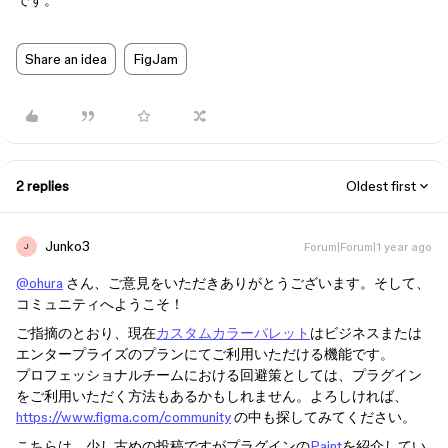
です。
Share an idea
FigJam
2 replies
Oldest first
Junko3
Forum|Forum|1 year ago
J
@ohura
さん、ご意見をいただきありがとうございます。そして、
コミュニティへようこそ！
ご指摘のとおり、現在
カスタムカラーパレット
はビジネスまたは
エンタープライズのプランにてご利用いただける機能です。
プロフェッショナルチームにおける回避策としては、プラグイン
をご利用いただく方法もあるかもしれません。よろしければ、
https://www.figma.com/community
の中も探してみてください。
こちらは、少し古めの投稿ですがプラグインの
Paint
を紹介してい