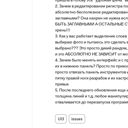
пришла в голову эта “удобная фича” 
2. Зачем в редактировании регистра по
абсолютно бесполезное редактировани
заглавными? Она нахрен не нужна е
БЫТЬ ЗАГЛАВНЫМИ А ОСТАЛЬНЫЕ СТР
хрень!!!
3. Как у вас работает выделение слое
выбираю фото и пытаюсь это сделать вн
выбрано??? Это просто дикий рандом, 
и это АБСОЛЮТНО НЕ ЗАВИСИТ от мои
4. Зачем было менять интерфейс и с 
их в нижнюю панель? Просто по п
просто отвязать панель инструментов 
пятку правой ноги разрабов и их настр
привык
5. После последнего обновления еще и
толщина линий и т.д. любое манипул
отваливается до перезапуска программ
UI3
issues