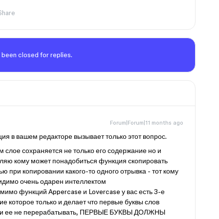
Share
 been closed for replies.
Forum|Forum|11 months ago
ия в вашем редакторе вызывает только этот вопрос.
м слое сохраняется не только его содержание но и
ляю кому может понадобиться функция скопировать
ью при копировании какого-то одного отрывка - тот кому
видимо очень одарен интеллектом
мимо функций Appercase и Lovercase у вас есть 3-е
е которое только и делает что первые буквы слов
сли ее не перерабатывать, ПЕРВЫЕ БУКВЫ ДОЛЖНЫ