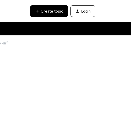
Create topic
Login
ние?