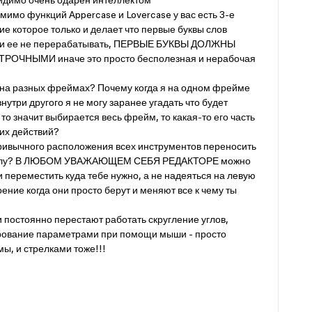
видимо очень одарен интеллектом
мимо функций Appercase и Lovercase у вас есть 3-е
е которое только и делает что первые буквы слов
сли ее не перерабатывать, ПЕРВЫЕ БУКВЫ ДОЛЖНЫ
ОЧНЫМИ иначе это просто бесполезная и нерабочая
в на разных фреймах? Почему когда я на одном фрейме
утри другого я не могу заранее угадать что будет
то значит выбирается весь фрейм, то какая-то его часть
х действий?
привычного расположения всех инструментов переносить
риколу? В ЛЮБОМ УВАЖАЮЩЕМ СЕБЯ РЕДАКТОРЕ можно
и переместить куда тебе нужно, а не надеяться на левую
оение когда они просто берут и меняют все к чему ты
 постоянно перестают работать скругление углов,
ирование параметрами при помощи мыши - просто
ы, и стрелками тоже!!!