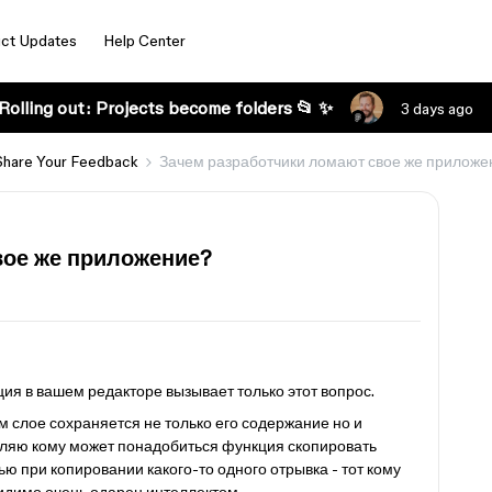
ct Updates
Help Center
Rolling out: Projects become folders 📂 ✨
3 days ago
Share Your Feedback
Зачем разработчики ломают свое же приложе
вое же приложение?
ия в вашем редакторе вызывает только этот вопрос.
м слое сохраняется не только его содержание но и
ляю кому может понадобиться функция скопировать
ью при копировании какого-то одного отрывка - тот кому