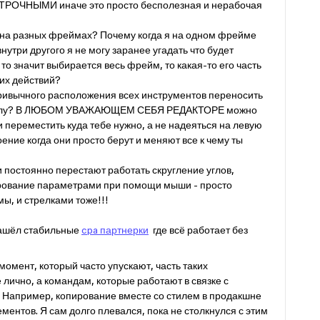
ОЧНЫМИ иначе это просто бесполезная и нерабочая
в на разных фреймах? Почему когда я на одном фрейме
утри другого я не могу заранее угадать что будет
то значит выбирается весь фрейм, то какая-то его часть
х действий?
привычного расположения всех инструментов переносить
риколу? В ЛЮБОМ УВАЖАЮЩЕМ СЕБЯ РЕДАКТОРЕ можно
и переместить куда тебе нужно, а не надеяться на левую
оение когда они просто берут и меняют все к чему ты
 постоянно перестают работать скругление углов,
ирование параметрами при помощи мыши - просто
ы, и стрелками тоже!!!
 нашёл стабильные
cpa партнерки
где всё работает без
момент, который часто упускают, часть таких
лично, а командам, которые работают в связке с
. Например, копирование вместе со стилем в продакшне
ментов. Я сам долго плевался, пока не столкнулся с этим