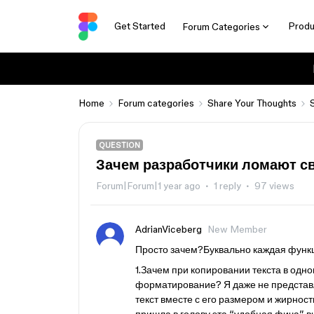
Get Started
Produ
Forum Categories
Home
Forum categories
Share Your Thoughts
QUESTION
Зачем разработчики ломают с
Forum|Forum|1 year ago
1 reply
97 views
AdrianViceberg
New Member
Просто зачем?Буквально каждая функц
1.Зачем при копировании текста в одно
форматирование? Я даже не представ
текст вместе с его размером и жирност