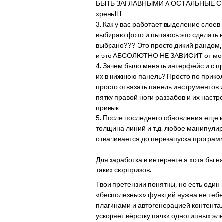
БЫТЬ ЗАГЛАВНЫМИ А ОСТАЛЬНЫЕ СТР
хрень!!!
3. Как у вас работает выделение слое
выбираю фото и пытаюсь это сделать вн
выбрано??? Это просто дикий рандом, 
и это АБСОЛЮТНО НЕ ЗАВИСИТ от мои
4. Зачем было менять интерфейс и с 
их в нижнюю панель? Просто по п
просто отвязать панель инструментов 
пятку правой ноги разрабов и их настр
привык
5. После последнего обновления еще и
толщина линий и т.д. любое манипул
отваливается до перезапуска программ
Для заработка в интернете я хотя бы
таких сюрпризов.
Твои претензии понятны, но есть один 
«бесполезных» функций нужна не тебе 
плагинами и автогенерацией контента
ускоряет вёрстку пачки однотипных эле