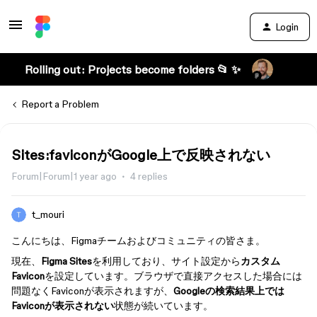
Login
Rolling out: Projects become folders 📂 ✨
Report a Problem
Sites:faviconがGoogle上で反映されない
Forum|Forum|1 year ago
4 replies
t_mouri
こんにちは、Figmaチームおよびコミュニティの皆さま。
現在、
Figma Sites
を利用しており、サイト設定から
カスタム
Favicon
を設定しています。ブラウザで直接アクセスした場合には
問題なくFaviconが表示されますが、
Googleの検索結果上では
Faviconが表示されない
状態が続いています。