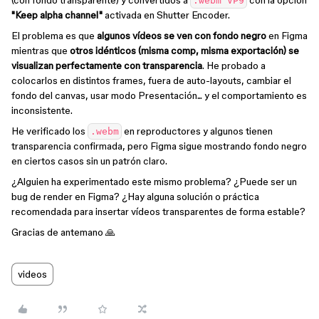
(con fondo transparente) y convertidos a
con la opción
.webm VP9
"Keep alpha channel"
activada en Shutter Encoder.
El problema es que
algunos vídeos se ven con fondo negro
en Figma
mientras que
otros idénticos (misma comp, misma exportación) se
visualizan perfectamente con transparencia
. He probado a
colocarlos en distintos frames, fuera de auto-layouts, cambiar el
fondo del canvas, usar modo Presentación... y el comportamiento es
inconsistente.
He verificado los
en reproductores y algunos tienen
.webm
transparencia confirmada, pero Figma sigue mostrando fondo negro
en ciertos casos sin un patrón claro.
¿Alguien ha experimentado este mismo problema? ¿Puede ser un
bug de render en Figma? ¿Hay alguna solución o práctica
recomendada para insertar vídeos transparentes de forma estable?
Gracias de antemano 🙏
videos