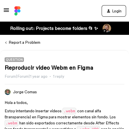
Login
Rolling out: Projects become folders 📂 ✨
Report a Problem
QUESTION
Reproducir video Webm en Figma
Forum|Forum|1 year ago
1 reply
Jorge Comas
Hola a todos,
Estoy intentando insertar vídeos
con canal alfa
.webm
(transparencia) en Figma para mostrar elementos sin fondo. Los
han sido exportados correctamente desde After Effects
.webm