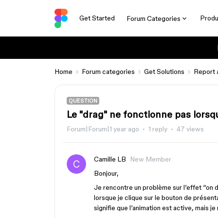
Get Started
Produ
Forum Categories
Home
Forum categories
Get Solutions
Report 
QUESTION
Le "drag" ne fonctionne pas lorsqu
Forum|Forum|1 year ago
1 reply
47 views
Camille LB
New Member
Bonjour,
Je rencontre un problème sur l’effet “on d
lorsque je clique sur le bouton de présent
signifie que l’animation est active, mais je