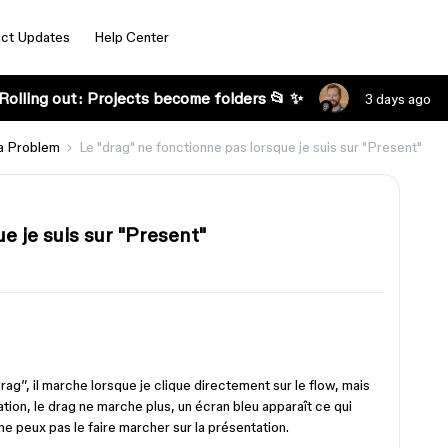
ct Updates
Help Center
Rolling out: Projects become folders 📂 ✨
3 days ago
a Problem
Le "drag" ne fonctionne pas lorsque je suis sur "Present"
e je suis sur "Present"
rag”, il marche lorsque je clique directement sur le flow, mais
ation, le drag ne marche plus, un écran bleu apparaît ce qui
 ne peux pas le faire marcher sur la présentation.