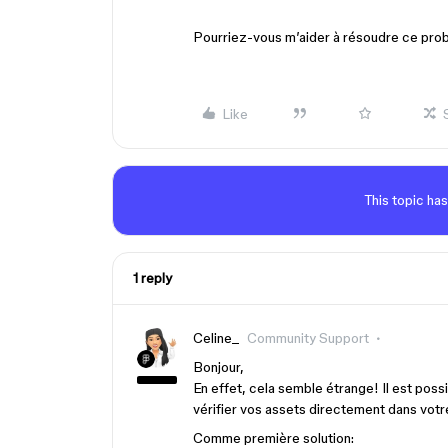
Pourriez-vous m’aider à résoudre ce pro
Like
This topic has
1 reply
Celine_
Community Support
Bonjour,
En effet, cela semble étrange! Il est possi
vérifier vos assets directement dans vot
Comme première solution: