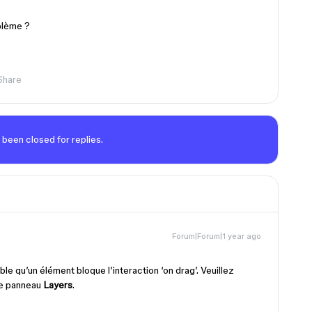
blème ?
Share
 been closed for replies.
Forum|Forum|1 year ago
ble qu’un élément bloque l’interaction ‘on drag’. Veuillez
re panneau
Layers
.