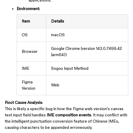
applications.
Environment
:
Item
Details
OS
macOS
Google Chrome (version 143.0.7499.42
Browser
(arm64))
IME
Sogou Input Method
Figma
Web
Version
Root Cause Analysis
:
This is likely a specific bug in how the Figma web version's canvas
text input field handles
IME composition events
. It may conflict with
the intelligent punctuation conversion feature of Chinese IMEs,
causing characters to be appended erroneously.