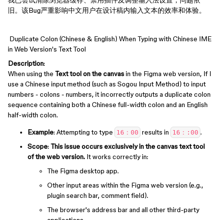
我已尝试清除浏览器缓存、禁用插件及调整输入法设置，问题依
旧。该Bug严重影响中文用户在设计稿内输入文本的效率和体验。
Duplicate Colon (Chinese & English) When Typing with Chinese IME
in Web Version's Text Tool
Description
:
When using the
Text tool on the canvas
in the Figma web version, If I
use a Chinese input method (such as Sogou Input Method) to input
numbers - colons - numbers, it incorrectly outputs a duplicate colon
sequence containing both a Chinese full-width colon and an English
half-width colon.
Example
: Attempting to type
results in
.
16：00
16：:00
Scope
:
This issue occurs exclusively in the canvas text tool
of the web version.
It works correctly in:
The Figma desktop app.
Other input areas within the Figma web version (e.g.,
plugin search bar, comment field).
The browser's address bar and all other third-party