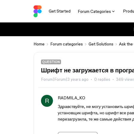
Get Started
Produ
Forum Categories
Home
Forum categories
Get Solutions
Ask the
QUESTION
Шрифт не загружается в прог
Forum|Forum|3 years ago
0 replies
349 view
RADMILA_KO
R
Здравствуйте, не могу установить шриф
установщик шрифта, но шрифт все равн
перезагрузила, те же самые действия д