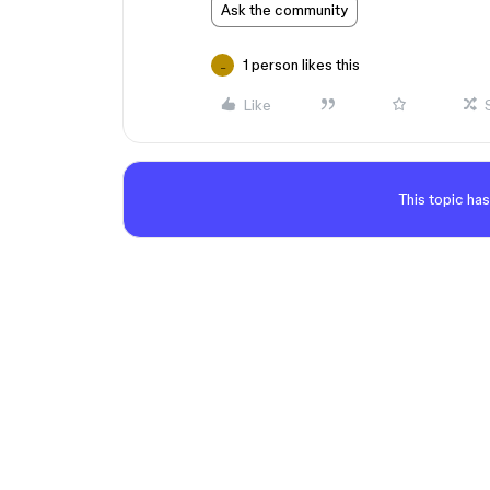
Ask the community
1 person likes this
_
Like
This topic has