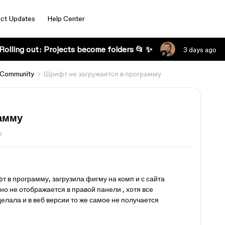
ct Updates
Help Center
Rolling out: Projects become folders 📂 ✨
3 days ago
 Community
Шрифт не загружается в программу
рамму
s
т в программу, загрузила фигму на комп и с сайта
о не отображается в правой панели , хотя все
елала и в веб версии то же самое не получается