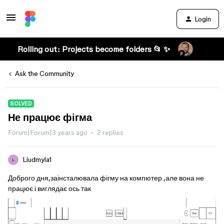
Login
Rolling out: Projects become folders 📂 ✨
Ask the Community
SOLVED
Не працює фігма
Forum|Forum|3 years ago
2 replies
Liudmyla1
L
Доброго дня,заінсталювала фігму на компютер ,але вона не
працює і виглядає ось так