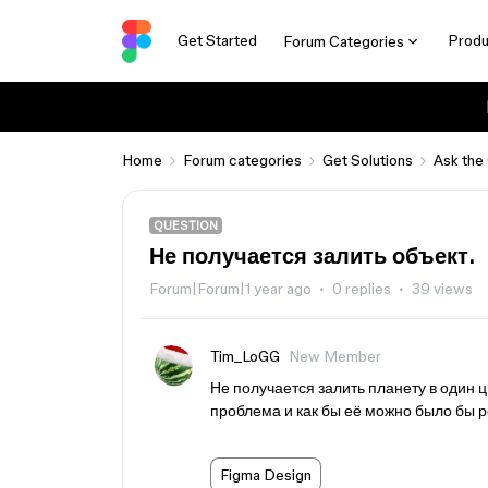
Get Started
Produ
Forum Categories
Home
Forum categories
Get Solutions
Ask the
QUESTION
Не получается залить объект.
Forum|Forum|1 year ago
0 replies
39 views
Tim_LoGG
New Member
Не получается залить планету в один ц
проблема и как бы её можно было бы 
Figma Design