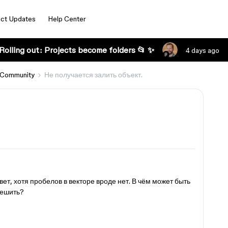
ct Updates
Help Center
Rolling out: Projects become folders 📂 ✨
4 days ago
 Community
Не получается залить объект.
вет, хотя пробелов в векторе вроде нет. В чём может быть
решить?