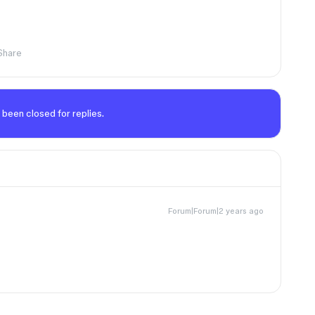
Share
 been closed for replies.
Forum|Forum|2 years ago