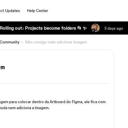
ct Updates
Help Center
Rolling out: Projects become folders 📂 ✨
3 days ago
 Community
Não consigo mais adicionar imagem
em
agem para colocar dentro da Artboard do Figma, ele fica com
muda nem adiciona a imagem.