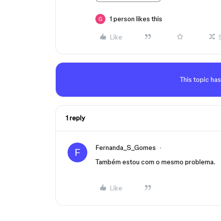
1 person likes this
Like
This topic has
1 reply
Fernanda_S_Gomes
F
Também estou com o mesmo problema.
Like