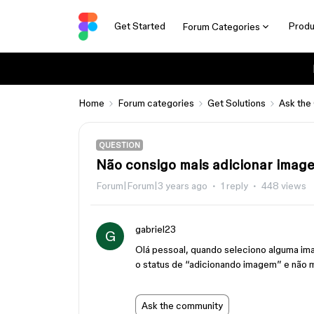
Get Started
Produ
Forum Categories
Home
Forum categories
Get Solutions
Ask the
QUESTION
Não consigo mais adicionar imag
Forum|Forum|3 years ago
1 reply
448 views
gabriel23
G
Olá pessoal, quando seleciono alguma im
o status de “adicionando imagem” e não 
Ask the community