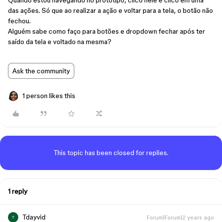
Quando estou navegando no protótipo, clico nele e clico em uma
das ações. Só que ao realizar a ação e voltar para a tela, o botão não
fechou.
Alguém sabe como faço para botões e dropdown fechar após ter
saído da tela e voltado na mesma?
Ask the community
1 person likes this
This topic has been closed for replies.
1 reply
Tdayvid
Forum|Forum|2 years ago
T