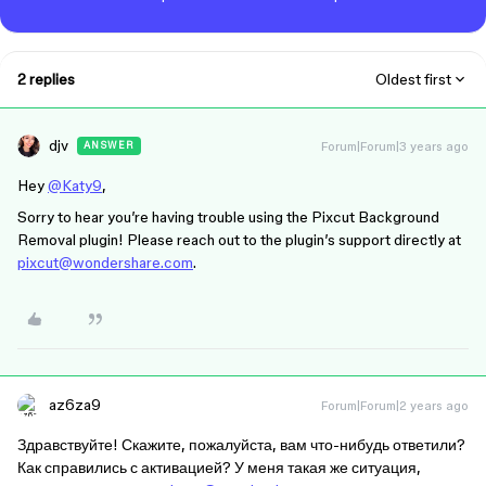
2 replies
Oldest first
djv
Forum|Forum|3 years ago
ANSWER
Hey
@Katy9
,
Sorry to hear you’re having trouble using the Pixcut Background
Removal plugin! Please reach out to the plugin’s support directly at
pixcut@wondershare.com
.
az6za9
Forum|Forum|2 years ago
Здравствуйте! Скажите, пожалуйста, вам что-нибудь ответили?
Как справились с активацией? У меня такая же ситуация,