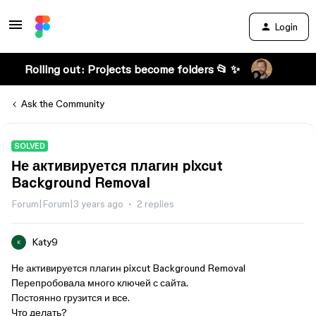
Login
Rolling out: Projects become folders 📂 ✨
Ask the Community
SOLVED
Не активируется плагин pixcut
Background Removal
Forum|Forum|3 years ago
2 replies
Katy9
K
Не активируется плагин pixcut Background Removal
Перепробовала много ключей с сайта.
Постоянно грузится и все.
Что делать?